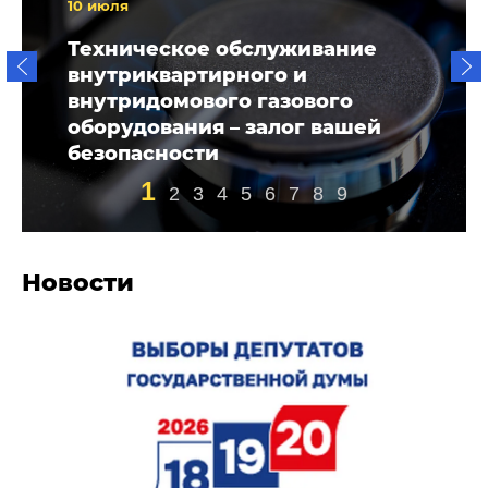
10 июля
Техническое обслуживание
внутриквартирного и
внутридомового газового
оборудования – залог вашей
безопасности
1
2
3
4
5
6
7
8
9
Новости