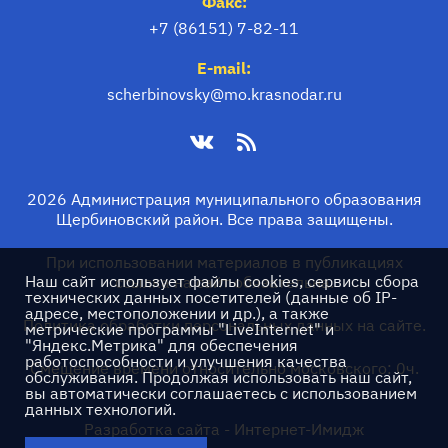
Факс:
+7 (86151) 7-82-11
E-mail:
scherbinovsky@mo.krasnodar.ru
2026 Администрация муниципального образования
Щербиновский район. Все права защищены.
При использовании материалов в публикациях
Наш сайт использует файлы cookies, сервисы сбора
ссылка на сайт обязательна.
технических данных посетителей (данные об IP-
адресе, местоположении и др.), а также
Политика обработки персональных данных на сайте.
метрические программы "LiveInternet" и
"Яндекс.Метрика" для обеспечения
работоспособности и улучшения качества
Смещение времени относительно московского: 0ч.
обслуживания. Продолжая использовать наш сайт,
вы автоматически соглашаетесь с использованием
данных технологий.
Разработка сайта -
Интернет-Имидж