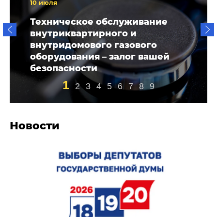
10 июля
Техническое обслуживание
внутриквартирного и
внутридомового газового
оборудования – залог вашей
безопасности
1
2
3
4
5
6
7
8
9
Новости