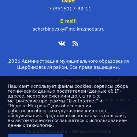
Факс:
+7 (86151) 7-82-11
E-mail:
scherbinovsky@mo.krasnodar.ru
2026 Администрация муниципального образования
Щербиновский район. Все права защищены.
При использовании материалов в публикациях
Наш сайт использует файлы cookies, сервисы сбора
ссылка на сайт обязательна.
технических данных посетителей (данные об IP-
адресе, местоположении и др.), а также
Политика обработки персональных данных на сайте.
метрические программы "LiveInternet" и
"Яндекс.Метрика" для обеспечения
работоспособности и улучшения качества
Смещение времени относительно московского: 0ч.
обслуживания. Продолжая использовать наш сайт,
вы автоматически соглашаетесь с использованием
данных технологий.
Разработка сайта -
Интернет-Имидж